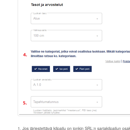
1. Jos järjestettävä kilpailu on jonkin SRL:n sarjakilpailun osak