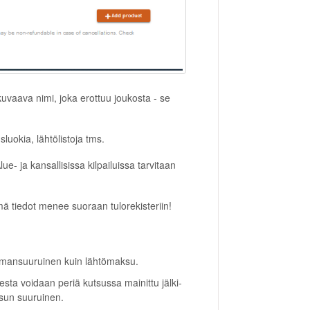
n kuvaava nimi, joka erottuu joukosta - se
sluokia, lähtölistoja tms.
ue- ja kansallisissa kilpailuissa tarvitaan
mä tiedot menee suoraan tulorekisteriin!
samansuuruinen kuin lähtömaksu.
esta voidaan periä kutsussa mainittu jälki-
sun suuruinen.