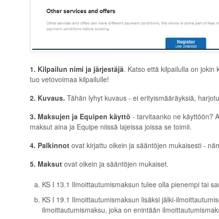
1. Kilpailun nimi ja järjestäjä
. Katso että kilpailulla on joki
tuo vetovoimaa kilpailulle!
2. Kuvaus.
Tähän lyhyt kuvaus -
ei erityismääräyksiä, harjotu
3. Maksujen ja Equipen käyttö
- tarvitaanko ne käyttöön? Al
maksut aina ja Equipe niissä lajeissa joissa se toimii.
4. Palkinnot
ovat kirjattu oikein ja sääntöjen mukaisesti - nä
5. Maksut
ovat oikein ja sääntöjen mukaiset.
KS I 13.1 Ilmoittautumismaksun tulee olla pienempi tai 
KS I 19.1 Ilmoittautumismaksun lisäksi jälki-ilmoittautumis
ilmoittautumismaksu, joka on enintään ilmoittautumismak